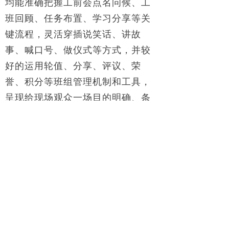
均能准确把握工前会点名问候、工
班回顾、任务布置、学习分享等关
键流程，灵活穿插说笑话、讲故
事、喊口号、做仪式等方式，并较
好的运用轮值、分享、评议、荣
誉、积分等班组管理机制和工具，
呈现给现场观众一场目的明确、条
理清晰、节奏紧凑、人人参与的工
前会“盛宴”。
集团班组建设职能部门负责人对
参与对标的三个班组逐一进行点
评，同时就“如何开好工前会”进行
了讲解和指导。各子公司班组建设
分管领导、相关部门负责人、班组
长及员工代表等30余人参加了对标