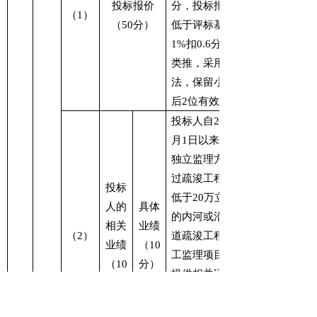
投标报价
分，投标报价每
（
1
）
（
50
分）
低于评标基准价
1%
扣
0.6
分，以此
类推，采用内插
法，保留小数点
后
2
位有效数字。
投标人自
2020
月
1
日以来，作为
独立监理方负责
过疏浚工程量不
投标
低于
20
万立方米
人的
具体
的内河或沿海航
相关
业绩
（
2
）
道疏浚工程的施
业绩
（
10
工监理项目，并
（
10
分）
提供相关证明材
分）
料，有一个得
分，每增加一个