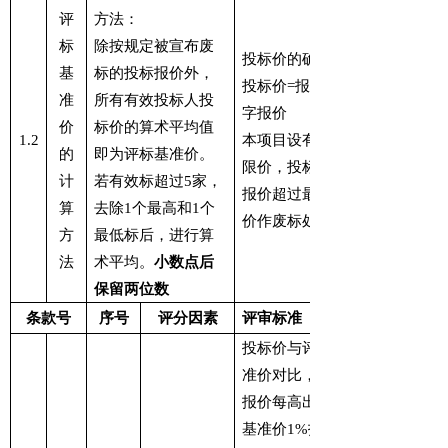
评
方法：
标
除按规定被宣布废
投标价的确定：
基
标的投标报价外，
投标价
=
报价函文
准
所有有效投标人投
字报价
价
标价的算术平均值
1.2
本项目设有最高
的
即为评标基准价。
限价，投标人总
计
若有效标超过
5
家，
报价超过最高限
算
去除
1
个最高和
1
个
价作废标处理。
方
最低标后，进行算
法
术平均。
小数点后
保留两位数
条款号
序号
评分因素
评审标准
投标价与评标基
准价对比，投标
报价每高出评标
基准价
1%
扣