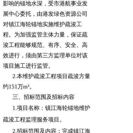
影响的锚地水深，受市港航事业发
展中心委托，由港发绿色资源公司
对镇江海轮锚地实施维护疏浚工
程。为加强监管主体力量，保证疏
浚工程能够规范、有序、安全、高
效进行，须
由
第三方监理单位对该
项目施工进行监管。
2.
本维护疏浚工程项目疏浚方量
约
151
万
m
³。
三
、招标范围及招标内容
1.
项目名称：
镇江
海轮
锚地
维护
疏浚
工程监理服务项目
。
2.
招标范围及内容：
完成镇江海