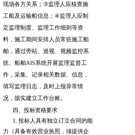
现场各方关系；
③
监理人应
核查施
工船及运输船信息
；
④
监理人应制
定监理制度、监理工作细则等资
料，
施工期间安排人员常驻施工船
舶，
通过
旁站、巡视、
视频监控系
统、船舶
AIS
系统开展监理监督工
作，采集、记录相关数据、信息，
填写监理日志，及时上报异常情
况，据实建立工作台账。
四
、投标资格要求
1.
投标人具有独立订立合同的能
力（具备有效营业执照，须提供企