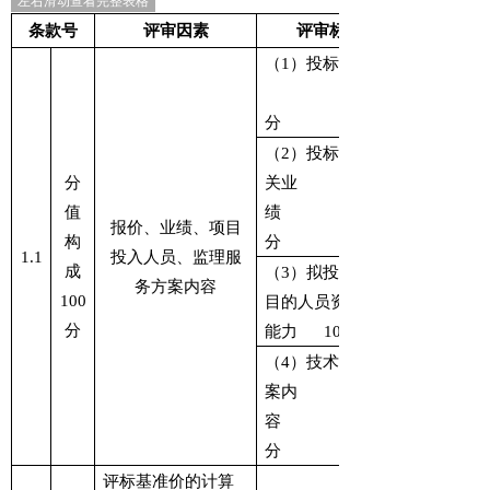
左右滑动查看完整表格
条款号
评审因素
评审标准
（
1
）投标报价
分
（
2
）投标人的相
分
关业
值
绩
报价、业绩、项目
构
分
1.1
投入人员、
监理服
成
（
3
）拟投入本项
务
方案内容
100
目的人员资格和
分
能力
10
分
（
4
）
技术服务方
案内
容
分
评标基准价的计算