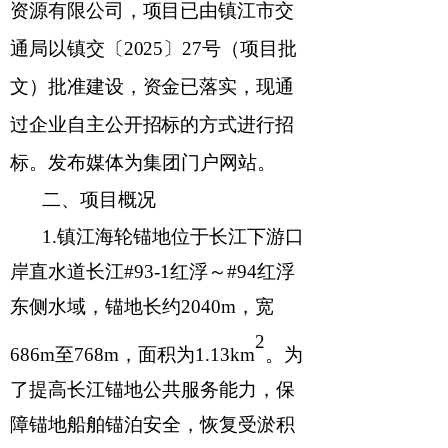
资源有限公司，项目
已由
镇江市交
通局
以
镇交〔
202
5
〕
2
7
号（项目批
文）
批准建设
，资金已落实，现通
过企业自主
公开
招标的方式进行招
标。
发布媒体为集团门户网站。
二、
项目概况
1.
镇江海轮锚地位于长江下游口
岸直水道长江
#93-1
红浮～
#94
红浮
东侧水域，锚地长约
2040
m
，宽
2
686
m
至
768
m
，面积为
1.13
km
。
为
了提高长江锚地公共服务能力，保
障锚地船舶锚泊安全，恢复受淤积