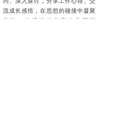
问、深入探讨，分享工作心得、交
流成长感悟，在思想的碰撞中凝聚
共识，在经验的分享中共同进
步。
此次活动不仅丰富了青年们的业
余生活，更搭建了跨单位、跨领域
的青年交流平台，让青年们在学习
中拓宽视野、在交流中凝聚力量。
参与活动的青年表示，将以此次
团建交流活动为契机，传承五四精
神，汲取奋进力量，把交流学习到
的好经验、好做法运用到实际工作
中，立足本职、勇担使命，以青春
之我、奋斗之我，在各自的岗位上