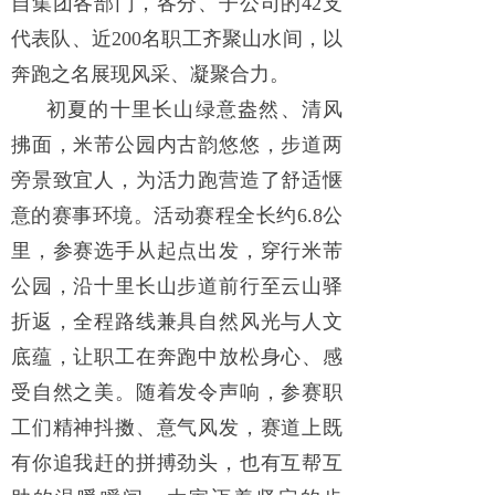
自集团各部门，各分、子公司的42支
代表队、近200名职工齐聚山水间，以
奔跑之名展现风采、凝聚合力。
初夏的十里长山绿意盎然、清风
拂面，米芾公园内古韵悠悠，步道两
旁景致宜人，为活力跑营造了舒适惬
意的赛事环境。活动赛程全长约6.8公
里，参赛选手从起点出发，穿行米芾
公园，沿十里长山步道前行至云山驿
折返，全程路线兼具自然风光与人文
底蕴，让职工在奔跑中放松身心、感
受自然之美。随着发令声响，参赛职
工们精神抖擞、意气风发，赛道上既
有你追我赶的拼搏劲头，也有互帮互